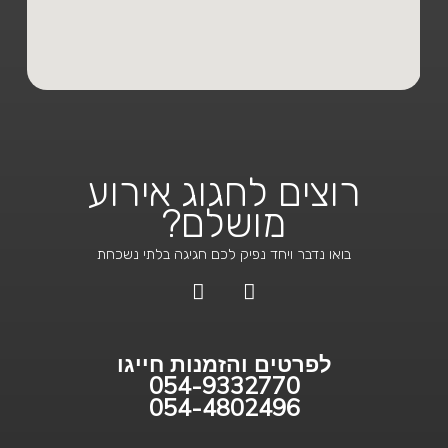
רוצים לחגוג אירוע
מושלם?
בואו נדבר ויחד נפיק לכם חגיגה בלתי נשכחת
F
I
a
n
c
s
e
t
לפרטים והזמנות חייגו
b
a
054-9332770
o
g
054-4802496
o
r
k
a